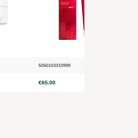
5060103310999
50
€
65.00
€
6