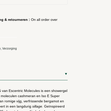
ng & retourneren :
On all order over
e
,
Verzorging
 van Escentric Molecules is een showergel
e moleculen cashmeran en Iso E Super
an romige vijg, verfrissende bergamot en
eert in een langdurig
sillage.
Geïnspireerd