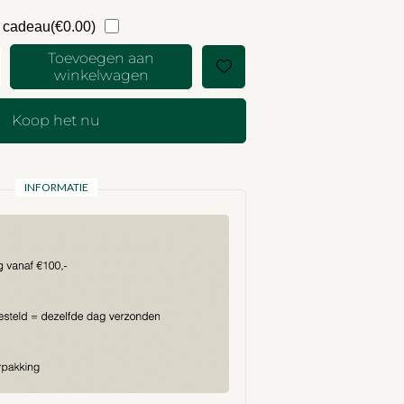
s cadeau(
€
0.00
)
Toevoegen aan
winkelwagen
Koop het nu
INFORMATIE