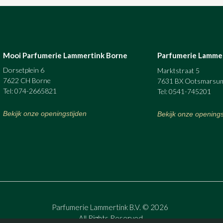
Mooi Parfumerie Lammertink Borne
Parfumerie Lamme
Dorsetplein 6
Marktstraat 5
7622 CH Borne
7631 BX Ootsmarsu
Tel: 074-2665821
Tel: 0541-745201
Bekijk onze openingstijden
Bekijk onze openings
Parfumerie Lammertink B.V. © 2026
All Rights Reserved.