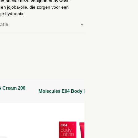
05,nbevat deze verfijnde body wash
en jojoba-olie, die zorgen voor een
ge hydratatie.
atie
y Cream 200
Molecules E04 Body Lotion 200 ml
Mol