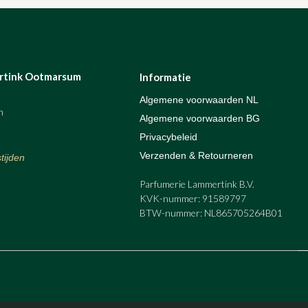
rtink Ootmarsum
Informatie
Algemene voorwaarden NL
m
Algemene voorwaarden BG
Privacybeleid
Verzenden & Retourneren
tijden
Parfumerie Lammertink B.V.
KVK-nummer: 91589797
BTW-nummer: NL865705264B01