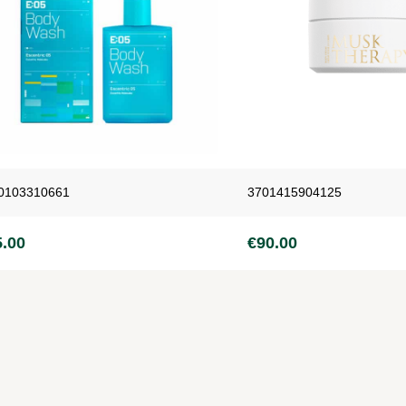
0103310661
3701415904125
5.00
€
90.00