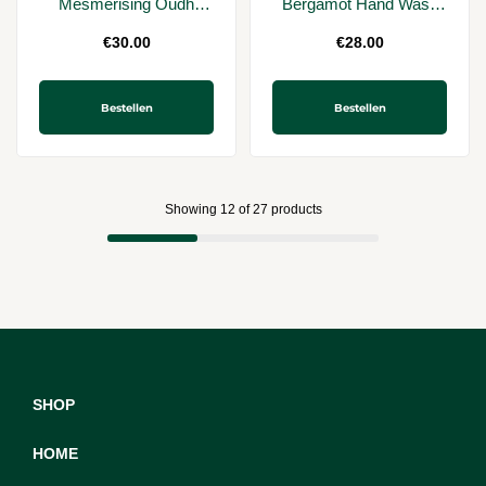
Mesmerising Oudh
Bergamot Hand Wash
Accord & Gold Hand
300ml
€
30.00
€
28.00
Wash 300ml
Bestellen
Bestellen
Showing
12
of
27
products
SHOP
HOME