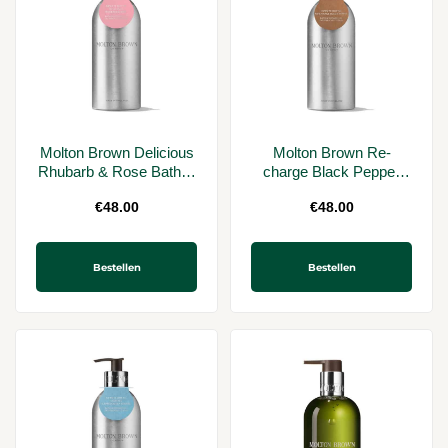
Molton Brown Delicious
Molton Brown Re-
Rhubarb & Rose Bath &
charge Black Pepper
Shower Gel Infinite
Bath & Shower Gel
€
48.00
€
48.00
Bottle 400 ml
Infinite Bottle 400 ml
Bestellen
Bestellen