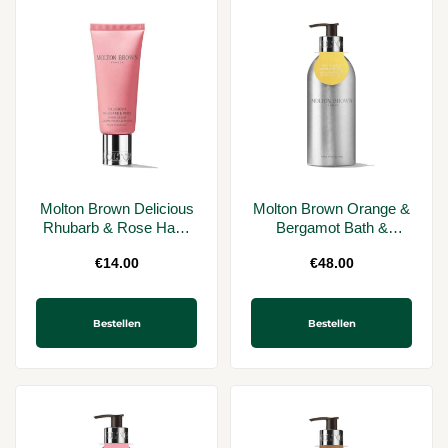
Molton Brown Delicious
Molton Brown Orange &
Rhubarb & Rose Hand
Bergamot Bath &
Cream 40ml
Shower Gel Infinite
€
14.00
€
48.00
Bottle 400 ml
Bestellen
Bestellen