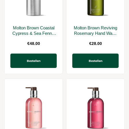
Molton Brown Coastal
Molton Brown Reviving
Cypress & Sea Fennel
Rosemary Hand Wash
Bath & Shower Gel
300ml
€
48.00
€
28.00
Infinite Bottle 400 ml
Bestellen
Bestellen