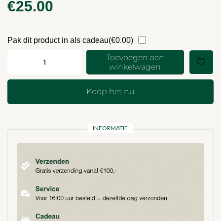
€
25.00
Pak dit product in als cadeau(
€
0.00
)
Toevoegen aan
-
+
winkelwagen
Koop het nu
INFORMATIE